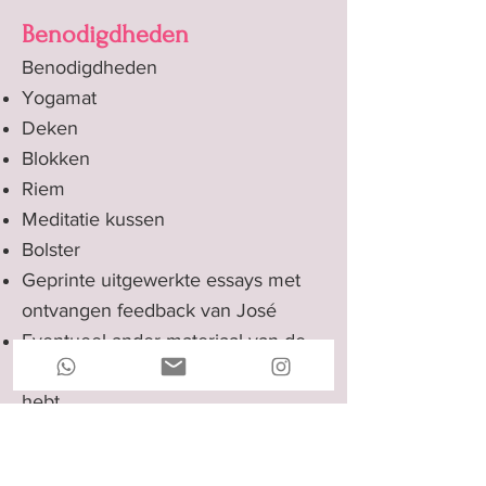
Benodigdheden
Benodigdheden
Yogamat
Deken
Blokken
Riem
Meditatie kussen
Bolster
Geprinte uitgewerkte essays met
ontvangen feedback van José
Eventueel ander materiaal van de
online training waar je vragen over
hebt.
Prijs